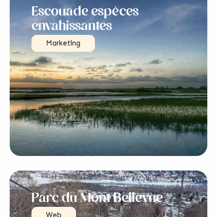
Escouade espèces
envahissantes
Marketing
Parc du Mont Bellevue
Web