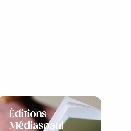
Éditions
Médiaspaul