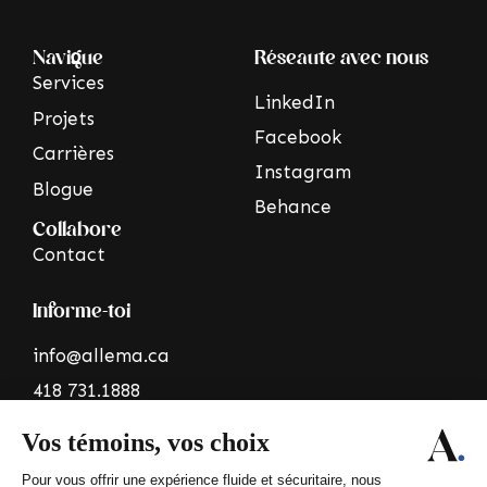
Navigue
Réseaute avec nous
Services
LinkedIn
Projets
Facebook
Carrières
Instagram
Blogue
Behance
Collabore
Contact
Informe-toi
info@allema.ca
418 731.1888
70 Rue St Germain
Est, bureau 112,
Rimouski (QC) G5L