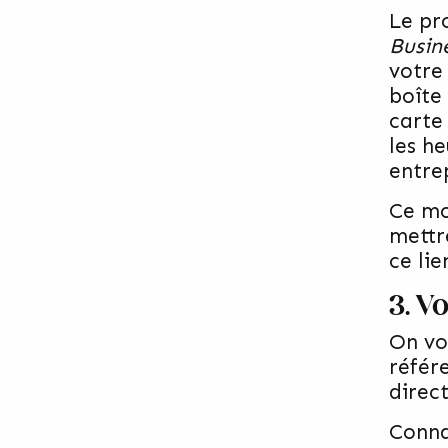
Le pr
Busin
votre
boîte
carte
les he
entre
Ce mod
mettr
ce lie
3. V
On vo
référ
direc
Conna