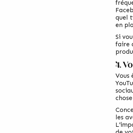
fréqu
Faceb
quel 
en pl
Si vo
faire
produi
4. V
Vous 
YouTu
socia
chose
Conce
les a
L’impo
de vot