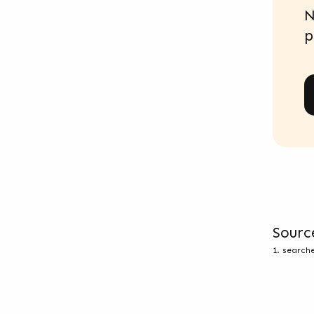
N
p
Sourc
1. search