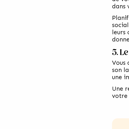
dans v
Plani
socia
leurs
donne
5. L
Vous 
son l
une i
Une r
votre