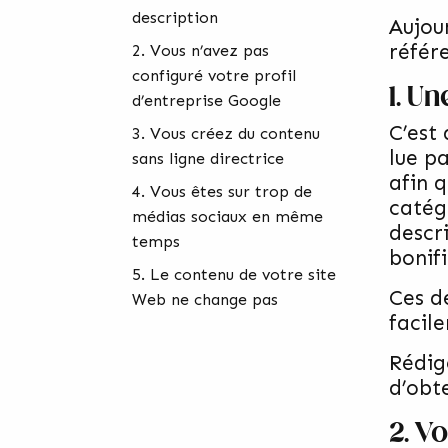
description
Aujou
référ
2. Vous n’avez pas
configuré votre profil
1. U
d’entreprise Google
C’est
3. Vous créez du contenu
lue pa
sans ligne directrice
afin 
4. Vous êtes sur trop de
catég
médias sociaux en même
descr
temps
bonifi
5. Le contenu de votre site
Ces d
Web ne change pas
facil
Rédig
d’obt
2. V