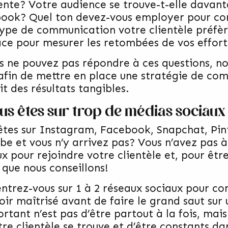
ente? Votre audience se trouve-t-elle davan
ook? Quel ton devez-vous employer pour con
type de communication votre clientèle préfère
ace pour mesurer les retombées de vos effort
us ne pouvez pas répondre à ces questions, no
 afin de mettre en place une stratégie de com
t des résultats tangibles.
ous êtes sur trop de médias socia
êtes sur Instagram, Facebook, Snapchat, Pint
be et vous n’y arrivez pas? Vous n’avez pas à 
ux pour rejoindre votre clientèle et, pour êtr
 que nous conseillons!
ntrez-vous sur 1 à 2 réseaux sociaux pour c
voir maîtrisé avant de faire le grand saut sur
rtant n’est pas d’être partout à la fois, mais
re clientèle se trouve et d’être constants da