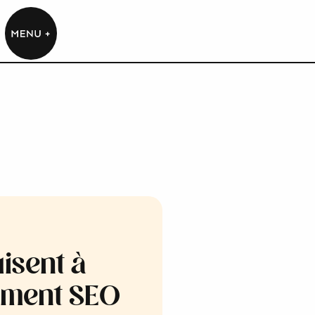
isent à
ement SEO